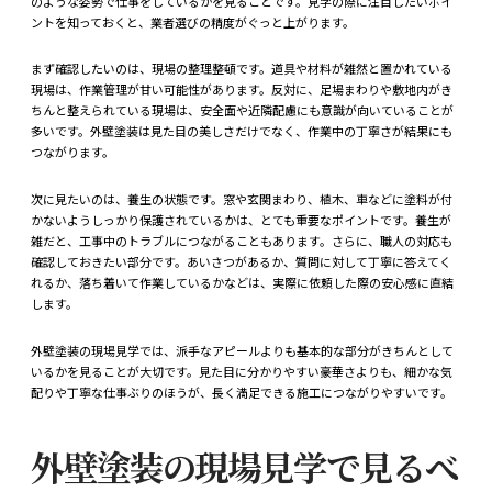
のような姿勢で仕事をしているかを見ることです。見学の際に注目したいポイ
ントを知っておくと、業者選びの精度がぐっと上がります。
まず確認したいのは、現場の整理整頓です。道具や材料が雑然と置かれている
現場は、作業管理が甘い可能性があります。反対に、足場まわりや敷地内がき
ちんと整えられている現場は、安全面や近隣配慮にも意識が向いていることが
多いです。外壁塗装は見た目の美しさだけでなく、作業中の丁寧さが結果にも
つながります。
次に見たいのは、養生の状態です。窓や玄関まわり、植木、車などに塗料が付
かないようしっかり保護されているかは、とても重要なポイントです。養生が
雑だと、工事中のトラブルにつながることもあります。さらに、職人の対応も
確認しておきたい部分です。あいさつがあるか、質問に対して丁寧に答えてく
れるか、落ち着いて作業しているかなどは、実際に依頼した際の安心感に直結
します。
外壁塗装の現場見学では、派手なアピールよりも基本的な部分がきちんとして
いるかを見ることが大切です。見た目に分かりやすい豪華さよりも、細かな気
配りや丁寧な仕事ぶりのほうが、長く満足できる施工につながりやすいです。
外壁塗装の現場見学で見るべ