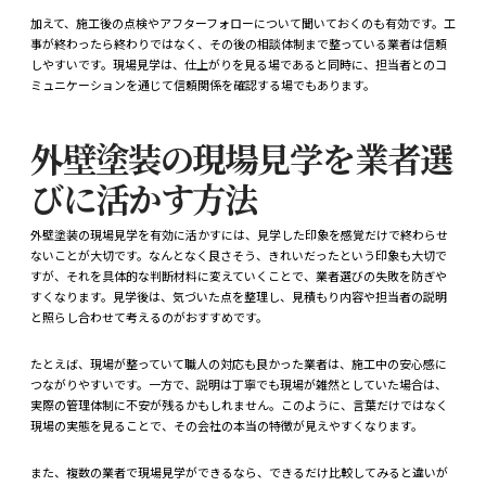
加えて、施工後の点検やアフターフォローについて聞いておくのも有効です。工
事が終わったら終わりではなく、その後の相談体制まで整っている業者は信頼
しやすいです。現場見学は、仕上がりを見る場であると同時に、担当者とのコ
ミュニケーションを通じて信頼関係を確認する場でもあります。
外壁塗装の現場見学を業者選
びに活かす方法
外壁塗装の現場見学を有効に活かすには、見学した印象を感覚だけで終わらせ
ないことが大切です。なんとなく良さそう、きれいだったという印象も大切で
すが、それを具体的な判断材料に変えていくことで、業者選びの失敗を防ぎや
すくなります。見学後は、気づいた点を整理し、見積もり内容や担当者の説明
と照らし合わせて考えるのがおすすめです。
たとえば、現場が整っていて職人の対応も良かった業者は、施工中の安心感に
つながりやすいです。一方で、説明は丁寧でも現場が雑然としていた場合は、
実際の管理体制に不安が残るかもしれません。このように、言葉だけではなく
現場の実態を見ることで、その会社の本当の特徴が見えやすくなります。
また、複数の業者で現場見学ができるなら、できるだけ比較してみると違いが