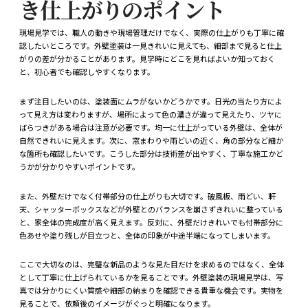
き仕上がりのポイント
現場見学では、職人の動きや現場管理だけでなく、実際の仕上がりも丁寧に確
認したいところです。外壁塗装は一見きれいに見えても、細部まで見ると仕上
がりの差が分かることがあります。見学時にどこを見ればよいか知っておく
と、初心者でも確認しやすくなります。
まず注目したいのは、塗装面にムラがないかどうかです。日光の当たり方によ
って見え方は変わりますが、場所によって色の濃さが違って見えたり、ツヤに
ばらつきがある場合は注意が必要です。均一に仕上がっている外壁は、全体が
自然できれいに見えます。次に、窓まわりや雨どいの近く、角の部分など細か
な箇所も確認したいです。こうした部分は技術差が出やすく、丁寧な施工かど
うかが分かりやすいポイントです。
また、外壁だけでなく付帯部分の仕上がりも大切です。破風板、雨どい、軒
天、シャッターボックスなどが外壁とのバランスを崩さずきれいに整っている
と、家全体の完成度が高く見えます。反対に、外壁だけきれいでも付帯部分に
色あせや塗り残しが目立つと、全体の印象が中途半端になってしまいます。
ここで大切なのは、完璧な新品のような見た目だけを求めるのではなく、全体
として丁寧に仕上げられているかを見ることです。外壁塗装の現場見学は、写
真では分かりにくい質感や細部の納まりを確認できる貴重な機会です。実物を
見ることで、依頼後のイメージがぐっと明確になります。