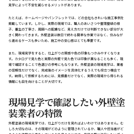
見学によって不安を減らせるメリットがあります。
たとえば、ホームページやパンフレットでは、どの会社もきれいな施工事例を
掲載しています。しかし、実際の現場では、職人のあいさつや整理整頓の様
子、養生の丁寧さ、周囲への配慮など、見え方だけでは判断できない部分が大
きく関わってきます。外壁塗装は数日で終わる簡単な作業ではなく、住みなが
ら進めるケースも多いため、施工中の安心感はとても重要です。
また、現場見学をすると、仕上がりの質感や色の印象もつかみやすくなりま
す。カタログで見た色と実際の外壁で見た色では印象が異なることも多く、現
場で確認することで色選びの参考にもなります。外壁塗装の現場見学は、業者
の信頼性だけでなく、完成後のイメージを具体化するうえでも役立つ機会で
す。納得して依頼するためには、見積書だけでなく、実際の現場から得られる
情報にも目を向けることが大切です。
現場見学で確認したい外壁塗
装業者の特徴
外壁塗装の現場見学では、仕上がりだけを見ればよいわけではありません。む
しろ大切なのは、その現場がどのように管理されているか、職人や担当者がど