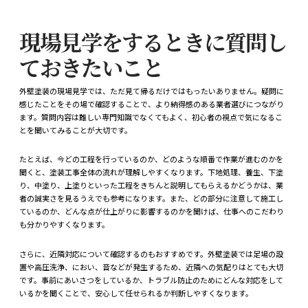
現場見学をするときに質問し
ておきたいこと
外壁塗装の現場見学では、ただ見て帰るだけではもったいありません。疑問に
感じたことをその場で確認することで、より納得感のある業者選びにつながり
ます。質問内容は難しい専門知識でなくてもよく、初心者の視点で気になるこ
とを聞いてみることが大切です。
たとえば、今どの工程を行っているのか、どのような順番で作業が進むのかを
聞くと、塗装工事全体の流れが理解しやすくなります。下地処理、養生、下塗
り、中塗り、上塗りといった工程をきちんと説明してもらえるかどうかは、業
者の誠実さを見るうえでも参考になります。また、どの部分に注意して施工し
ているのか、どんな点が仕上がりに影響するのかを聞けば、仕事へのこだわり
も分かりやすくなります。
さらに、近隣対応について確認するのもおすすめです。外壁塗装では足場の設
置や高圧洗浄、におい、音などが発生するため、近隣への気配りはとても大切
です。事前にあいさつをしているか、トラブル防止のためにどんな対応をして
いるかを聞くことで、安心して任せられるか判断しやすくなります。