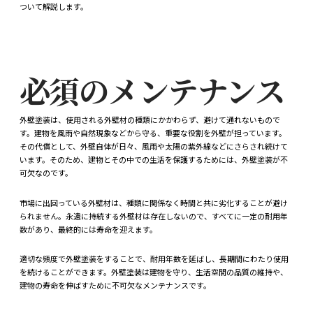
ついて解説します。
必須のメンテナンス
外壁塗装は、使用される外壁材の種類にかかわらず、避けて通れないもので
す。建物を風雨や自然現象などから守る、重要な役割を外壁が担っています。
その代償として、外壁自体が日々、風雨や太陽の紫外線などにさらされ続けて
います。そのため、建物とその中での生活を保護するためには、外壁塗装が不
可欠なのです。
市場に出回っている外壁材は、種類に関係なく時間と共に劣化することが避け
られません。永遠に持続する外壁材は存在しないので、すべてに一定の耐用年
数があり、最終的には寿命を迎えます。
適切な頻度で外壁塗装をすることで、耐用年数を延ばし、長期間にわたり使用
を続けることができます。外壁塗装は建物を守り、生活空間の品質の維持や、
建物の寿命を伸ばすために不可欠なメンテナンスです。