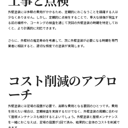
外壁塗装には多額の費用がかかるため、定期的におこなうことを躊躇する人は
少なくありません。しかし、定期的に点検をすることで、重大な損傷が発生す
る前の補修や、コーキングの検査を通じて次回の外壁塗装の時期を特定してお
くと、より計画的に対応できます。
さらに、外壁材の推定寿命を考慮して、次に外壁塗装が必要になる時期を専門
業者に相談すると、適切な頻度での塗装が実現します。
コスト削減のアプロ
ーチ
外壁塗装には足場の設置が必要で、高額な費用となる要因のひとつです。費用
を抑えたい場合は、定期検査を実施するだけでなく、外壁塗装の周期に合わせ
て屋根メンテナンスも検討するとよいでしょう。外壁塗装と屋根メンテナンス
を一緒におこなえば、足場の設置が1回で済み、結果的に全体のコストを削減で
きます。