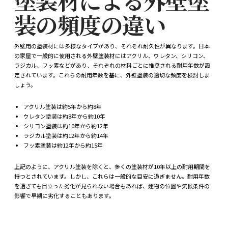
塗装材による外壁塗
装の頻度の違い
外壁用の塗装材には多様なタイプがあり、それぞれ耐久性が異なります。日本
の家屋で一般的に使用される外壁塗装材にはアクリル、ウレタン、シリコン、
ラジカル、フッ素などがあり、それぞれの材料ごとに推奨される耐用年数が設
定されています。これらの耐用年数を基に、外壁塗装の適切な頻度を検討しま
しょう。
アクリル塗装は約5年から約8年
ウレタン塗装は約8年から約10年
シリコン塗装は約10年から約12年
ラジカル塗装は約12年から約14年
フッ素塗装は約12年から約15年
上記のように、アクリル塗装を除くと、多くの塗装材が10年以上の耐用期間を
持つとされています。しかし、これらは一般的な目安に過ぎません。耐用年数
を過ぎても目立った劣化が見られない場合もあれば、建物の位置や気候条件の
影響で早期に劣化することもあります。