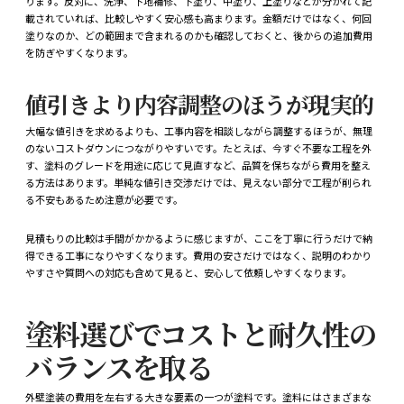
ります。反対に、洗浄、下地補修、下塗り、中塗り、上塗りなどが分かれて記
載されていれば、比較しやすく安心感も高まります。金額だけではなく、何回
塗りなのか、どの範囲まで含まれるのかも確認しておくと、後からの追加費用
を防ぎやすくなります。
値引きより内容調整のほうが現実的
大幅な値引きを求めるよりも、工事内容を相談しながら調整するほうが、無理
のないコストダウンにつながりやすいです。たとえば、今すぐ不要な工程を外
す、塗料のグレードを用途に応じて見直すなど、品質を保ちながら費用を整え
る方法はあります。単純な値引き交渉だけでは、見えない部分で工程が削られ
る不安もあるため注意が必要です。
見積もりの比較は手間がかかるように感じますが、ここを丁寧に行うだけで納
得できる工事になりやすくなります。費用の安さだけではなく、説明のわかり
やすさや質問への対応も含めて見ると、安心して依頼しやすくなります。
塗料選びでコストと耐久性の
バランスを取る
外壁塗装の費用を左右する大きな要素の一つが塗料です。塗料にはさまざまな