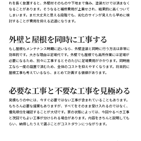
れを長く放置すると、外壁材そのものや下地まで傷み、塗装だけでは済まなく
なることがあります。そうなると補修費用が上乗せされ、結果的に高くついて
しまいます。まだ大丈夫と思える段階でも、劣化のサインが見えたら早めに検
討することが費用を抑える近道になります。
外壁と屋根を同時に工事する
もし屋根もメンテナンス時期に近いなら、外壁塗装と同時に行う方法は非常に
効率的です。大きな理由は足場代です。外壁でも屋根でも高所作業には足場が
必要になるため、別々に工事するとそのたびに足場費用がかかります。同時施
工なら一度の設置で済むため、全体のコストを抑えやすくなります。将来的に
屋根工事も考えているなら、まとめて計画する価値があります。
必要な工事と不要な工事を見極める
見積もりの中には、今すぐ必要ではない工事が含まれていることもあります。
もちろん必要な提案もありますが、すべてをそのまま受け入れるのではなく、
優先順位を確認することが大切です。家の状態によっては、今回やるべき工事
と次回でもよい工事が分けられる場合があります。内容をきちんと説明しても
らい、納得したうえで選ぶことがコストダウンにつながります。