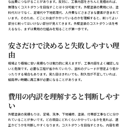
な出費につながることがあります。反対に、工事内容をきちんと見極めれば、
無理なくコストダウンを目指すことは十分可能です。外壁塗装の費用には、塗
料代だけでなく、足場代や下地処理代、人件費などさまざまな要素が含まれて
います。そのため、どこにお金がかかっているのかを理解すると、削ってよい
部分と削ってはいけない部分が見えてきます。外壁塗装のコストダウン法を考
えるなら、まずは費用の仕組みを知ることが第一歩です。
安さだけで決めると失敗しやすい理
由
相場より極端に安い見積もりは魅力的に見えますが、工事内容をよく確認しな
いと危険です。必要な工程が省かれていたり、塗料のグレードが想定より低か
ったりする場合もあります。見た目はきれいでも、耐久性が不足していれば、
結局早い時期に再工事が必要になることがあります。
費用の内訳を理解すると判断しやす
い
外壁塗装の見積もりは、足場、洗浄、下地補修、塗装、付帯部工事などに分か
れていることが多いです。どの項目にどれくらいかかっているかを見れば、適
正かどうかを判断しやすくなります。コストダウンを目指すときも、内容を把