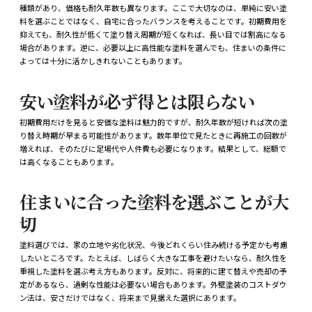
種類があり、価格も耐久年数も異なります。ここで大切なのは、単純に安い塗
料を選ぶことではなく、自宅に合ったバランスを考えることです。初期費用を
抑えても、耐久性が低くて塗り替え周期が短くなれば、長い目では割高になる
場合があります。逆に、必要以上に高性能な塗料を選んでも、住まいの条件に
よっては十分に活かしきれないこともあります。
安い塗料が必ず得とは限らない
初期費用だけを見ると安価な塗料は魅力的ですが、耐久年数が短ければ次の塗
り替え時期が早まる可能性があります。数年単位で見たときに再施工の回数が
増えれば、そのたびに足場代や人件費も必要になります。結果として、総額で
は高くなることもあります。
住まいに合った塗料を選ぶことが大
切
塗料選びでは、家の立地や劣化状況、今後どれくらい住み続ける予定かも考慮
したいところです。たとえば、しばらく大きな工事を避けたいなら、耐久性を
重視した塗料を選ぶ考え方もあります。反対に、将来的に建て替えや売却の予
定があるなら、過剰な性能は必要ない場合もあります。外壁塗装のコストダウ
ン法は、安さだけではなく、将来まで見据えた選択にあります。