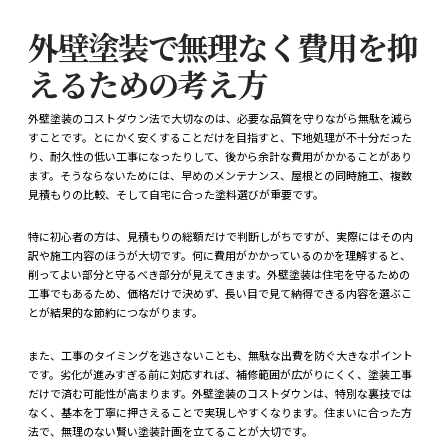
外壁塗装で無理なく費用を抑
えるための考え方
外壁塗装のコストダウン法で大切なのは、必要な品質を守りながら無駄を減ら
すことです。とにかく安くすることだけを目指すと、下地処理が不十分だった
り、耐久性の低い工事になったりして、後から余計な費用がかかることがあり
ます。そうならないためには、早めのメンテナンス、屋根との同時施工、複数
見積もりの比較、そして自宅に合った塗料選びが重要です。
特に初心者の方は、見積もりの総額だけで判断しがちですが、実際にはその内
訳や施工内容のほうが大切です。何に費用がかかっているのかを理解すると、
削ってよい部分と守るべき部分が見えてきます。外壁塗装は住宅を守るための
工事でもあるため、価格だけで決めず、長い目で見て納得できる内容を選ぶこ
とが結果的な節約につながります。
また、工事のタイミングを逃さないことも、無駄な出費を防ぐ大きなポイント
です。劣化が進みすぎる前に対応すれば、補修範囲が広がりにくく、塗装工事
だけで済む可能性が高まります。外壁塗装のコストダウンは、特別な裏技では
なく、基本を丁寧に押さえることで実現しやすくなります。住まいに合った方
法で、無理のない賢い塗装計画を立てることが大切です。